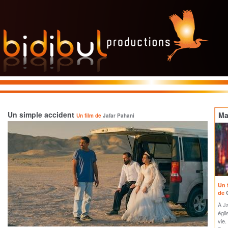
Un simple accident
Ma
Un film de
Jafar Pahani
Un 
de
G
À Ja
égli
vie.