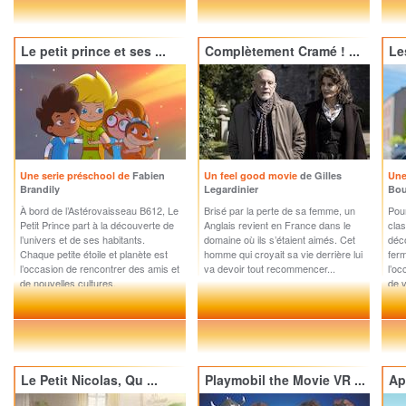
Le petit prince et ses ...
Complètement Cramé ! ...
Le
Une serie préschool de
Fabien
Un feel good movie
de Gilles
Une
Brandily
Legardinier
Bou
À bord de l’Astérovaisseau B612, Le
Brisé par la perte de sa femme, un
Pour
Petit Prince part à la découverte de
Anglais revient en France dans le
clas
l’univers et de ses habitants.
domaine où ils s’étaient aimés. Cet
déco
Chaque petite étoile et planète est
homme qui croyait sa vie derrière lui
ferm
l’occasion de rencontrer des amis et
va devoir tout recommencer...
l’oc
de nouvelles cultures.
de v
Le Petit Nicolas, Qu ...
Playmobil the Movie VR ...
Apo