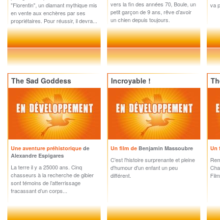
vers la fin des années 70, Boule, un
"Florentin", un diamant mythique mis
va p
petit garçon de 9 ans, rêve d’avoir
en vente aux enchères par ses
un chien depuis toujours.
propriétaires. Pour réussir, il devra...
The Sad Goddess
Incroyable !
Th
Une aventure préhistorique
de
Un film de
Benjamin Massoubre
Un 
Alexandre Espigares
C'est l'histoire surprenante et pleine
Rema
La terre il y a 25000 ans. Cinq
d'humour d'un enfant un peu
Chap
chasseurs à la recherche de gibier
différent.
Film
sont témoins de l’atterrissage
fracassant d’un corps...