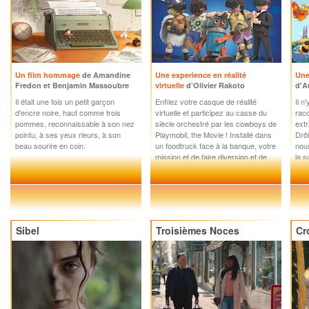
Un film hommage
de Amandine
Une experience en réalité
Une
Fredon et Benjamin Massoubre
virtuelle
d’Olivier Rakoto
d'A
Il était une fois un petit garçon
Enfilez votre casque de réalité
Il n
d'encre noire, haut comme trois
virtuelle et participez au casse du
raco
pommes, reconnaissable à son nez
siècle orchestré par les cowboys de
extr
pointu, à ses yeux rieurs, à son
Playmobil, the Movie ! Installé dans
Drôl
beau sourire en coin.
un foodtruck face à la banque, votre
nou
mission et de faire diversion et de...
la s
Des.
Sibel
Troisièmes Noces
Cr