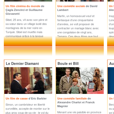
Un film cinéma du monde
de
Une comédie sociale
de David
Un 
Çagla Zencirci et Guillaume
Lambert
Ale
Giovanetti
Martin, un homosexuel veuf et
Insp
Sibel, 25 ans, vit avec son père et
fantasque d’une cinquantaine
Lond
sa sœur dans un village isolé des
d’années, se voit proposer de
d’un
montagnes de la mer noire en
contracter un mariage blanc avec
loup
Turquie. Sibel est muette mais
une congolaise de vingt ans,
spir
communique grâce à la langue
Tamara. Ces deux êtres que tout
deve
sifflée ancestrale de la région.
sépare vont devoir faire croire à
Rejetée...
leur...
Le Dernier Diamant
Boule et Bill
Au
Un film de casse
d’Eric Barbier
Une comédie familiale
de
Un 
Alexandre Charlot et Franck
Simon, un cambrioleur en liberté
Ben
Magnier
surveillée, accepte de monter sur le
ou p
Menant une vie paisible en province
plus gros coup de sa vie : le vol du
se l