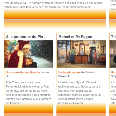
libre
Iran, de nos jours. Un homme croise par hasard celui qu’il croit être son ancien
trav
tortionnaire. Mais face à ce père de famille qui nie farouchement avoir...
soum
sau
A la poursuite du Pèr ...
Marcel et Mr Pagnol
Th
Une comédie familiale de
James
Un biopic animé
de Sylvain
Un 
Huth
Chomet
Sté
Zoé, 7 ans, en a assez que
Le réalisateur Sylvain Chomet,
À la
Timothée lui mène la vie dure. Pour
multi-nommé aux Oscars, porte à
le d
se venger, elle demande au Père
l'écran la vie magnifique du
sur 
Noël une sarbacane à air comprimé,
légendaire Marcel Pagnol dans un
l’Ir
parfaite pour détruire le jouet préféré
récit délicieusement vintage,
Alex
de Timothée....
brulesque et inventif.
tête